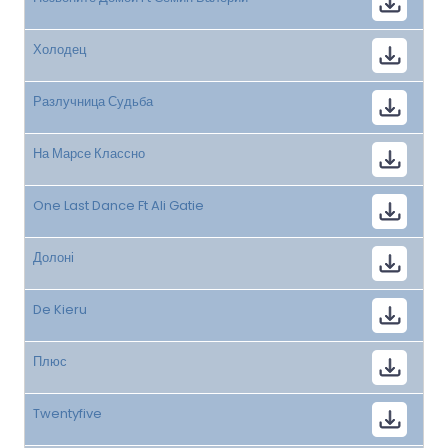
Холодец
Разлучница Судьба
На Марсе Классно
One Last Dance Ft Ali Gatie
Долоні
De Kieru
Плюс
Twentyfive