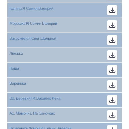
Галина Ft Семин Валерий
Морошка Ft Семин Валерий
Закружился Снег Шальной
Люська
Паша
Варенька
Эх, Деревня! Ft Василек Лена
Ах, Мамочка, На Саночках
Позвоните Домой Ft Семин Валерий